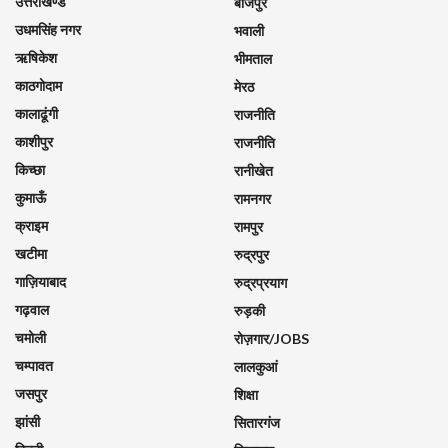
उत्तराखण्ड
बाजपुर
उधमसिंह नगर
भवाली
ऋषिकेश
भीमताल
काठगोदाम
मेरठ
कालाढूंगी
राजनीति
काशीपुर
राजनीति
किच्छा
रानीखेत
कुमाऊँ
रामनगर
क्राइम
रामपुर
खटीमा
रुद्रपुर
गाज़ियाबाद
रुद्रप्रयाग
गढ़वाल
रुड़की
चमोली
रोज़गार/JOBS
चम्पावत
लालकुआं
जसपुर
शिक्षा
झांसी
सितारगंज