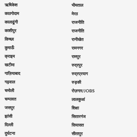
ऋषिकेश
भीमताल
काठगोदाम
मेरठ
कालाढूंगी
राजनीति
काशीपुर
राजनीति
किच्छा
रानीखेत
कुमाऊँ
रामनगर
क्राइम
रामपुर
खटीमा
रुद्रपुर
गाज़ियाबाद
रुद्रप्रयाग
गढ़वाल
रुड़की
चमोली
रोज़गार/JOBS
चम्पावत
लालकुआं
जसपुर
शिक्षा
झांसी
सितारगंज
दिल्ली
सियासत
दुर्घटना
सीतापुर