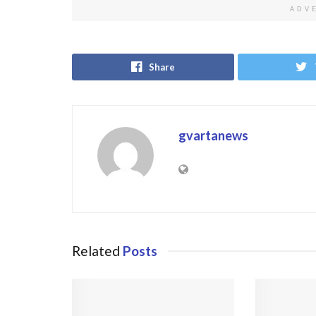
ADV
Share
gvartanews
Related
Posts