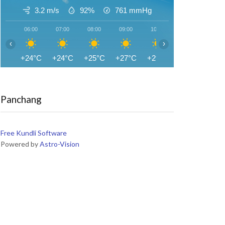
3.2 m/s
92%
761
mmHg
06:00
07:00
08:00
09:00
10:00
11:00
12:0
‹
›
+24°C
+24°C
+25°C
+27°C
+29°C
+30°C
+32
Panchang
Free Kundli Software
Powered by
Astro-Vision