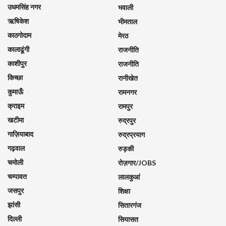
उधमसिंह नगर
भवाली
ऋषिकेश
भीमताल
काठगोदाम
मेरठ
कालाढूंगी
राजनीति
काशीपुर
राजनीति
किच्छा
रानीखेत
कुमाऊँ
रामनगर
क्राइम
रामपुर
खटीमा
रुद्रपुर
गाज़ियाबाद
रुद्रप्रयाग
गढ़वाल
रुड़की
चमोली
रोज़गार/JOBS
चम्पावत
लालकुआं
जसपुर
शिक्षा
झांसी
सितारगंज
दिल्ली
सियासत