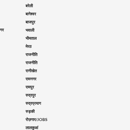
बरेली
बागेश्वर
बाजपुर
नगर
भवाली
भीमताल
मेरठ
राजनीति
राजनीति
रानीखेत
रामनगर
रामपुर
रुद्रपुर
रुद्रप्रयाग
रुड़की
रोज़गार/JOBS
लालकुआं