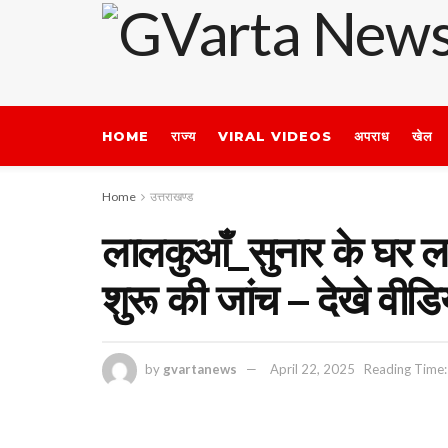
HOME
राज्य
VIRAL VIDEOS
अपराध
खेल
Home
उत्तराखण्ड
लालकुआँ_सुनार के घर लाख
शुरू की जांच – देखे वीडि
by
gvartanews
April 22, 2025
Reading Time: