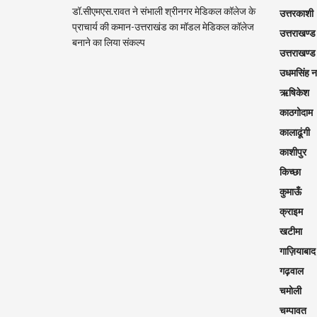
डॉ.सीएमएस.रावत ने संभाली श्रीनगर मेडिकल कॉलेज के
उत्तरकाशी
प्राचार्य की कमान-उत्तराखंड का मॉडल मेडिकल कॉलेज
उत्तराखण्ड
बनाने का लिया संकल्प
उत्तराखण्ड
उधमसिंह 
ऋषिकेश
काठगोदाम
कालाढूंगी
काशीपुर
किच्छा
कुमाऊँ
क्राइम
खटीमा
गाज़ियाबाद
गढ़वाल
चमोली
चम्पावत