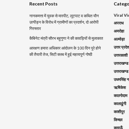
Recent Posts
Catego
Viral V
नानकमत्ता में युवक से मारपीट, लूटपाट व कथित यौन
उत्पीड़न के विरोध में ग्रामीणों का प्रदर्शन, दो आरोपी
अपराध
गिरफ्तार
अमरोहा
कैबिनेट मंत्री सौरभ बहुगुणा ने की कावड़ियों से मुलाकात
अल्मोड़ा
उत्तर प्रदे
आरक्षण हमारा अधिकार आंदोलन के 100 दिन पूरे होने
की तैयारी तेज, सिटी क्लब में हुई महत्वपूर्ण गोष्ठी
उत्तरकाशी
उत्तराखण्ड
उत्तराखण्ड
उधमसिंह 
ऋषिकेश
काठगोदाम
कालाढूंगी
काशीपुर
किच्छा
कुमाऊँ