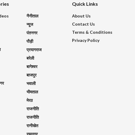
ries
Quick Links
ideos
नैनीताल
About Us
Contact Us
न्यूज
Terms & Conditions
पंतनगर
Privacy Policy
पौड़ी
श
प्रयागराज
बरेली
बागेश्वर
बाजपुर
नगर
भवाली
भीमताल
मेरठ
राजनीति
राजनीति
रानीखेत
रामनगर