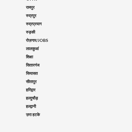
रामपुर
रुद्रपुर
रुद्रप्रयाग
रुड़की
रोज़गार/JOBS
लालकुआं
शिक्षा
सितारगंज
सियासत
सीतापुर
हरिद्वार
हल्दुचौड़
हल्द्वानी
ज़रा हटके