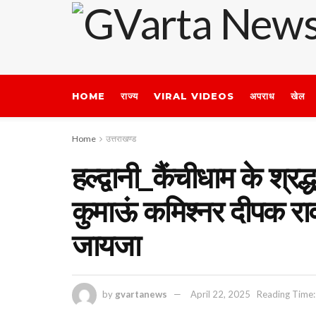
HOME
राज्य
VIRAL VIDEOS
अपराध
खेल
Home
उत्तराखण्ड
हल्द्वानी_कैंचीधाम के श्र
कुमाऊं कमिश्नर दीपक राव
जायजा
by
gvartanews
April 22, 2025
Reading Time: