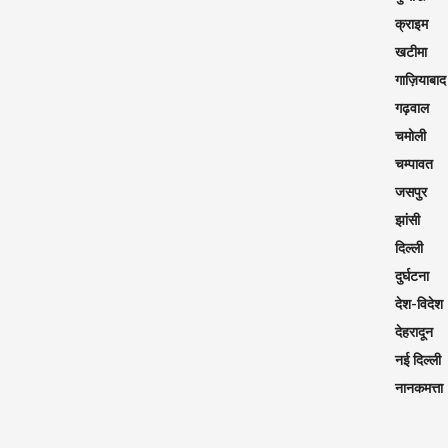
क्राइम
खटीमा
गाज़ियाबाद
गढ़वाल
चमोली
चम्पावत
जसपुर
झांसी
दिल्ली
दुर्घटना
देश-विदेश
देहरादून
नई दिल्ली
नानकमत्ता