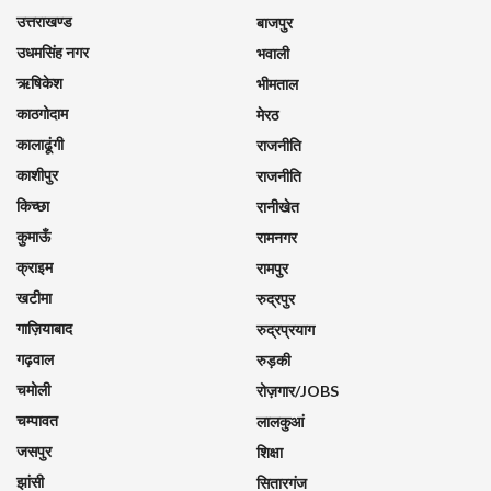
उत्तराखण्ड
बाजपुर
उधमसिंह नगर
भवाली
ऋषिकेश
भीमताल
काठगोदाम
मेरठ
कालाढूंगी
राजनीति
काशीपुर
राजनीति
किच्छा
रानीखेत
कुमाऊँ
रामनगर
क्राइम
रामपुर
खटीमा
रुद्रपुर
गाज़ियाबाद
रुद्रप्रयाग
गढ़वाल
रुड़की
चमोली
रोज़गार/JOBS
चम्पावत
लालकुआं
जसपुर
शिक्षा
झांसी
सितारगंज