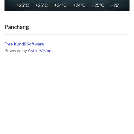
+25°C
+25°C
+24°C
+24°C
+25°C
+26°C
+
Panchang
Free Kundli Software
Powered by
Astro-Vision