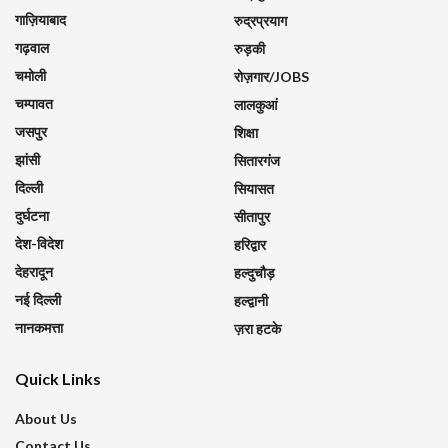
गाज़ियाबाद
रुद्रप्रयाग
गढ़वाल
रुड़की
चमोली
रोज़गार/JOBS
चम्पावत
लालकुआं
जसपुर
शिक्षा
झांसी
सितारगंज
दिल्ली
सियासत
दुर्घटना
सीतापुर
देश-विदेश
हरिद्वार
देहरादून
हल्दुचौड़
नई दिल्ली
हल्द्वानी
नानकमत्ता
ज़रा हटके
Quick Links
About Us
Contact Us