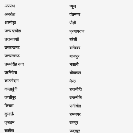
अपराध
न्यूज
अमरोहा
पंतनगर
अल्मोड़ा
पौड़ी
उत्तर प्रदेश
प्रयागराज
उत्तरकाशी
बरेली
उत्तराखण्ड
बागेश्वर
उत्तराखण्ड
बाजपुर
उधमसिंह नगर
भवाली
ऋषिकेश
भीमताल
काठगोदाम
मेरठ
कालाढूंगी
राजनीति
काशीपुर
राजनीति
किच्छा
रानीखेत
कुमाऊँ
रामनगर
क्राइम
रामपुर
खटीमा
रुद्रपुर