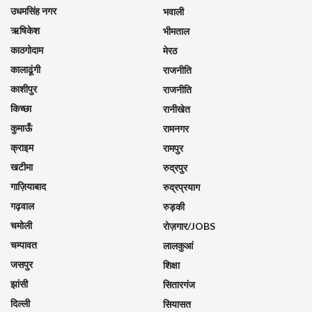
उधमसिंह नगर
भवाली
ऋषिकेश
भीमताल
काठगोदाम
मेरठ
कालाढूंगी
राजनीति
काशीपुर
राजनीति
किच्छा
रानीखेत
कुमाऊँ
रामनगर
क्राइम
रामपुर
खटीमा
रुद्रपुर
गाज़ियाबाद
रुद्रप्रयाग
गढ़वाल
रुड़की
चमोली
रोज़गार/JOBS
चम्पावत
लालकुआं
जसपुर
शिक्षा
झांसी
सितारगंज
दिल्ली
सियासत