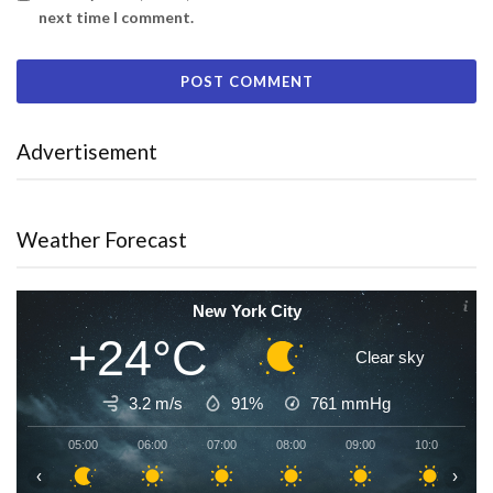
next time I comment.
Advertisement
Weather Forecast
New York City
+24°C
Clear sky
3.2 m/s
91%
761
mmHg
05:00
06:00
07:00
08:00
09:00
10:00
1
‹
›