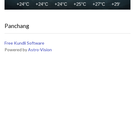
+24°C
+24°C
+24°C
+25°C
+27°C
+29°C
+
Panchang
Free Kundli Software
Powered by
Astro-Vision