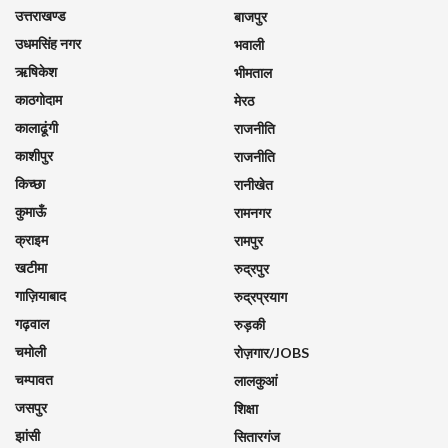
उत्तराखण्ड
बाजपुर
उधमसिंह नगर
भवाली
ऋषिकेश
भीमताल
काठगोदाम
मेरठ
कालाढूंगी
राजनीति
काशीपुर
राजनीति
किच्छा
रानीखेत
कुमाऊँ
रामनगर
क्राइम
रामपुर
खटीमा
रुद्रपुर
गाज़ियाबाद
रुद्रप्रयाग
गढ़वाल
रुड़की
चमोली
रोज़गार/JOBS
चम्पावत
लालकुआं
जसपुर
शिक्षा
झांसी
सितारगंज