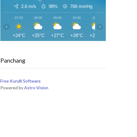
2.6 m/s
98%
766
mmHg
07:00
08:00
09:00
10:00
11:00
12:00
13:0
‹
›
+24°C
+25°C
+27°C
+28°C
+29°C
+30°C
+31
Panchang
Free Kundli Software
Powered by
Astro-Vision