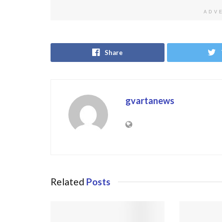
ADV
Share
gvartanews
Related
Posts