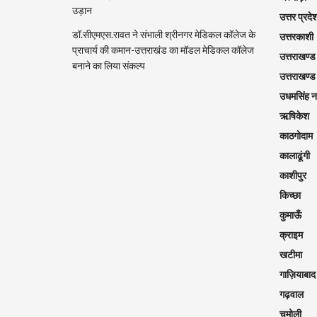
उड़ान
उत्तर प्रदे
डॉ.सीएमएस.रावत ने संभाली श्रीनगर मेडिकल कॉलेज के
उत्तरकाशी
प्राचार्य की कमान-उत्तराखंड का मॉडल मेडिकल कॉलेज
उत्तराखण्ड
बनाने का लिया संकल्प
उत्तराखण्ड
उधमसिंह 
ऋषिकेश
काठगोदाम
कालाढूंगी
काशीपुर
किच्छा
कुमाऊँ
क्राइम
खटीमा
गाज़ियाबाद
गढ़वाल
चमोली