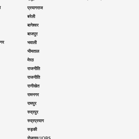
श
प्रयागराज
बरेली
बागेश्वर
बाजपुर
नगर
भवाली
भीमताल
मेरठ
राजनीति
राजनीति
रानीखेत
रामनगर
रामपुर
रुद्रपुर
रुद्रप्रयाग
रुड़की
रोज़गार/JOBS