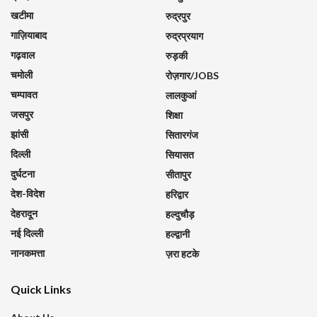
खटीमा
रुद्रपुर
गाज़ियाबाद
रुद्रप्रयाग
गढ़वाल
रुड़की
चमोली
रोज़गार/JOBS
चम्पावत
लालकुआं
जसपुर
शिक्षा
झांसी
सितारगंज
दिल्ली
सियासत
दुर्घटना
सीतापुर
देश-विदेश
हरिद्वार
देहरादून
हल्दुचौड़
नई दिल्ली
हल्द्वानी
नानकमत्ता
ज़रा हटके
Quick Links