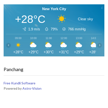
New York City
+28°C
Clear sky
1.9 m/s
79%
766
mmHg
09:00
10:00
11:00
12:00
13:00
14:00
1
‹
›
+28°C
+29°C
+30°C
+31°C
+29°C
+28°C
+
Panchang
Free Kundli Software
Powered by
Astro-Vision