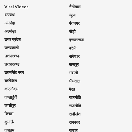
Viral Videos
नैनीताल
अपराध
न्यूज
अमरोहा
पंतनगर
अल्मोड़ा
पौड़ी
उत्तर प्रदेश
प्रयागराज
उत्तरकाशी
बरेली
उत्तराखण्ड
बागेश्वर
उत्तराखण्ड
बाजपुर
उधमसिंह नगर
भवाली
ऋषिकेश
भीमताल
काठगोदाम
मेरठ
कालाढूंगी
राजनीति
काशीपुर
राजनीति
किच्छा
रानीखेत
कुमाऊँ
रामनगर
क्राइम
रामपुर