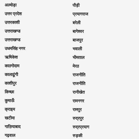
अल्मोड़ा
पौड़ी
उत्तर प्रदेश
प्रयागराज
उत्तरकाशी
बरेली
उत्तराखण्ड
बागेश्वर
उत्तराखण्ड
बाजपुर
उधमसिंह नगर
भवाली
ऋषिकेश
भीमताल
काठगोदाम
मेरठ
कालाढूंगी
राजनीति
काशीपुर
राजनीति
किच्छा
रानीखेत
कुमाऊँ
रामनगर
क्राइम
रामपुर
खटीमा
रुद्रपुर
गाज़ियाबाद
रुद्रप्रयाग
गढ़वाल
रुड़की