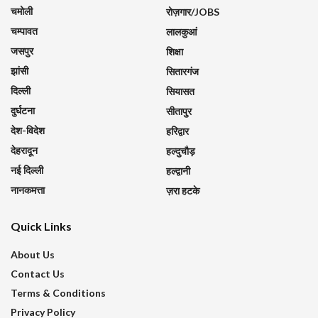
चमोली
रोज़गार/JOBS
चम्पावत
लालकुआं
जसपुर
शिक्षा
झांसी
सितारगंज
दिल्ली
सियासत
दुर्घटना
सीतापुर
देश-विदेश
हरिद्वार
देहरादून
हल्दुचौड़
नई दिल्ली
हल्द्वानी
नानकमत्ता
ज़रा हटके
Quick Links
About Us
Contact Us
Terms & Conditions
Privacy Policy