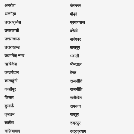
अमरोहा
पंतनगर
अल्मोड़ा
पौड़ी
उत्तर प्रदेश
प्रयागराज
उत्तरकाशी
बरेली
उत्तराखण्ड
बागेश्वर
उत्तराखण्ड
बाजपुर
उधमसिंह नगर
भवाली
ऋषिकेश
भीमताल
काठगोदाम
मेरठ
कालाढूंगी
राजनीति
काशीपुर
राजनीति
किच्छा
रानीखेत
कुमाऊँ
रामनगर
क्राइम
रामपुर
खटीमा
रुद्रपुर
गाज़ियाबाद
रुद्रप्रयाग