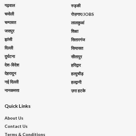
गढ़वाल
रुड़की
चमोली
रोज़गार/JOBS
चम्पावत
लालकुआं
जसपुर
शिक्षा
झांसी
सितारगंज
दिल्ली
सियासत
दुर्घटना
सीतापुर
देश-विदेश
हरिद्वार
देहरादून
हल्दुचौड़
नई दिल्ली
हल्द्वानी
नानकमत्ता
ज़रा हटके
Quick Links
About Us
Contact Us
Terms & Conditions