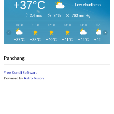
+37°C
Low cloudiness
2.4 m/s
34%
760
mmHg
10:00
11:00
12:00
13:00
14:00
15:00
1
‹
›
+37°C
+38°C
+40°C
+41°C
+42°C
+42°C
+
Panchang
Free Kundli Software
Powered by
Astro-Vision