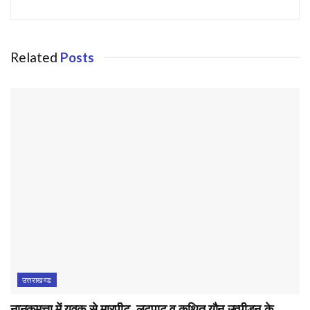
Related
Posts
उत्तराखण्ड
नानकमत्ता में युवक से मारपीट, लूटपाट व कथित यौन उत्पीड़न के