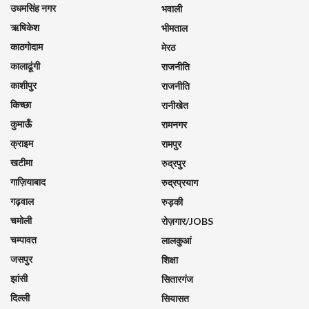
उधमसिंह नगर
भवाली
ऋषिकेश
भीमताल
काठगोदाम
मेरठ
कालाढूंगी
राजनीति
काशीपुर
राजनीति
किच्छा
रानीखेत
कुमाऊँ
रामनगर
क्राइम
रामपुर
खटीमा
रुद्रपुर
गाज़ियाबाद
रुद्रप्रयाग
गढ़वाल
रुड़की
चमोली
रोज़गार/JOBS
चम्पावत
लालकुआं
जसपुर
शिक्षा
झांसी
सितारगंज
दिल्ली
सियासत