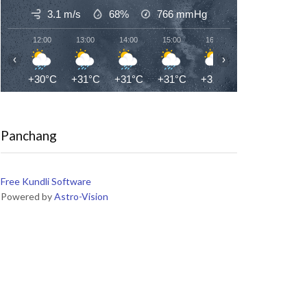
3.1 m/s
68%
766
mmHg
12:00
13:00
14:00
15:00
16:00
17:00
18:0
‹
›
+30°C
+31°C
+31°C
+31°C
+32°C
+32°C
+31
Panchang
Free Kundli Software
Powered by
Astro-Vision