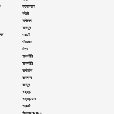
श
प्रयागराज
बरेली
बागेश्वर
बाजपुर
नगर
भवाली
भीमताल
मेरठ
राजनीति
राजनीति
रानीखेत
रामनगर
रामपुर
रुद्रपुर
रुद्रप्रयाग
रुड़की
रोज़गार/JOBS