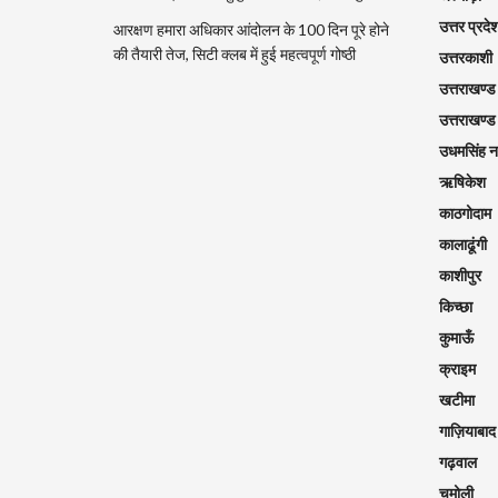
उत्तर प्रदे
आरक्षण हमारा अधिकार आंदोलन के 100 दिन पूरे होने
की तैयारी तेज, सिटी क्लब में हुई महत्वपूर्ण गोष्ठी
उत्तरकाशी
उत्तराखण्ड
उत्तराखण्ड
उधमसिंह 
ऋषिकेश
काठगोदाम
कालाढूंगी
काशीपुर
किच्छा
कुमाऊँ
क्राइम
खटीमा
गाज़ियाबाद
गढ़वाल
चमोली