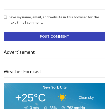
Save my name, email, and website in this browser for the
next time I comment.
Advertisement
Weather Forecast
New York City
+25°C
Clear sky
3 m/s
85%
762
mmHg