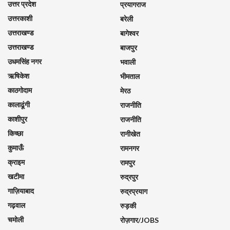
उत्तर प्रदेश
प्रयागराज
उत्तरकाशी
बरेली
उत्तराखण्ड
बागेश्वर
उत्तराखण्ड
बाजपुर
उधमसिंह नगर
भवाली
ऋषिकेश
भीमताल
काठगोदाम
मेरठ
कालाढूंगी
राजनीति
काशीपुर
राजनीति
किच्छा
रानीखेत
कुमाऊँ
रामनगर
क्राइम
रामपुर
खटीमा
रुद्रपुर
गाज़ियाबाद
रुद्रप्रयाग
गढ़वाल
रुड़की
चमोली
रोज़गार/JOBS