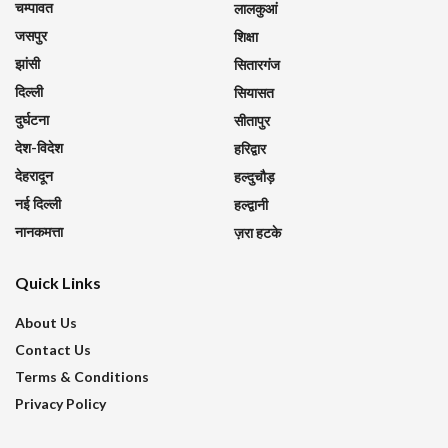
चम्पावत
लालकुआं
जसपुर
शिक्षा
झांसी
सितारगंज
दिल्ली
सियासत
दुर्घटना
सीतापुर
देश-विदेश
हरिद्वार
देहरादून
हल्दुचौड़
नई दिल्ली
हल्द्वानी
नानकमत्ता
ज़रा हटके
Quick Links
About Us
Contact Us
Terms & Conditions
Privacy Policy