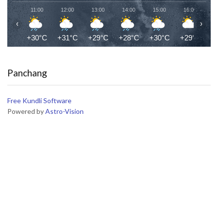
11:00
12:00
13:00
14:00
15:00
16:00
1
‹
›
+30°C
+31°C
+29°C
+28°C
+30°C
+29°C
+
Panchang
Free Kundli Software
Powered by
Astro-Vision