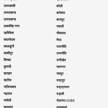
उत्तरकाशी
बरेली
उत्तराखण्ड
बागेश्वर
उत्तराखण्ड
बाजपुर
उधमसिंह नगर
भवाली
ऋषिकेश
भीमताल
काठगोदाम
मेरठ
कालाढूंगी
राजनीति
काशीपुर
राजनीति
किच्छा
रानीखेत
कुमाऊँ
रामनगर
क्राइम
रामपुर
खटीमा
रुद्रपुर
गाज़ियाबाद
रुद्रप्रयाग
गढ़वाल
रुड़की
चमोली
रोज़गार/JOBS
चम्पावत
लालकुआं