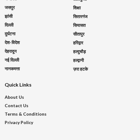
जसपुर
शिक्षा
झांसी
सितारगंज
दिल्ली
सियासत
दुर्घटना
सीतापुर
देश-विदेश
हरिद्वार
देहरादून
हल्दुचौड़
नई दिल्ली
हल्द्वानी
नानकमत्ता
ज़रा हटके
Quick Links
About Us
Contact Us
Terms & Conditions
Privacy Policy