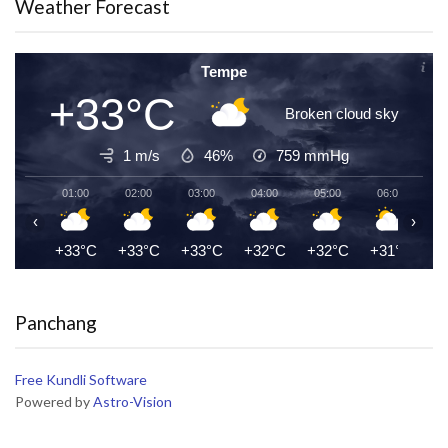
Weather Forecast
Tempe
+33°C
Broken cloud sky
1 m/s
46%
759
mmHg
01:00
02:00
03:00
04:00
05:00
06:00
0
‹
›
+33°C
+33°C
+33°C
+32°C
+32°C
+31°C
+
Panchang
Free Kundli Software
Powered by
Astro-Vision