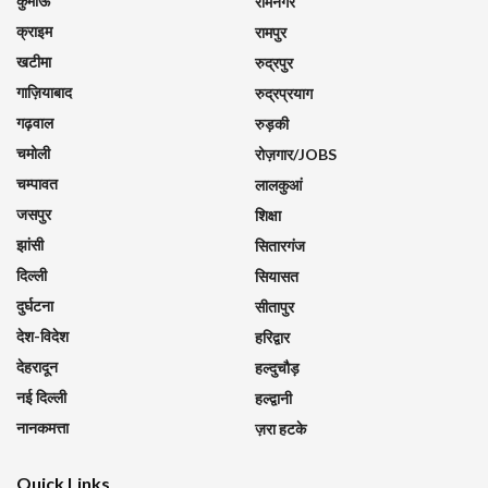
कुमाऊँ
रामनगर
क्राइम
रामपुर
खटीमा
रुद्रपुर
गाज़ियाबाद
रुद्रप्रयाग
गढ़वाल
रुड़की
चमोली
रोज़गार/JOBS
चम्पावत
लालकुआं
जसपुर
शिक्षा
झांसी
सितारगंज
दिल्ली
सियासत
दुर्घटना
सीतापुर
देश-विदेश
हरिद्वार
देहरादून
हल्दुचौड़
नई दिल्ली
हल्द्वानी
नानकमत्ता
ज़रा हटके
Quick Links