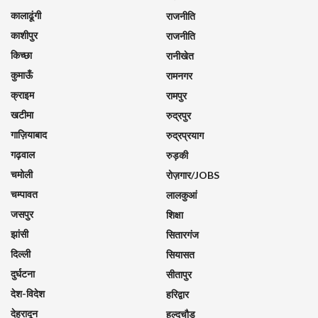
कालाढूंगी
राजनीति
काशीपुर
राजनीति
किच्छा
रानीखेत
कुमाऊँ
रामनगर
क्राइम
रामपुर
खटीमा
रुद्रपुर
गाज़ियाबाद
रुद्रप्रयाग
गढ़वाल
रुड़की
चमोली
रोज़गार/JOBS
चम्पावत
लालकुआं
जसपुर
शिक्षा
झांसी
सितारगंज
दिल्ली
सियासत
दुर्घटना
सीतापुर
देश-विदेश
हरिद्वार
देहरादून
हल्दुचौड़