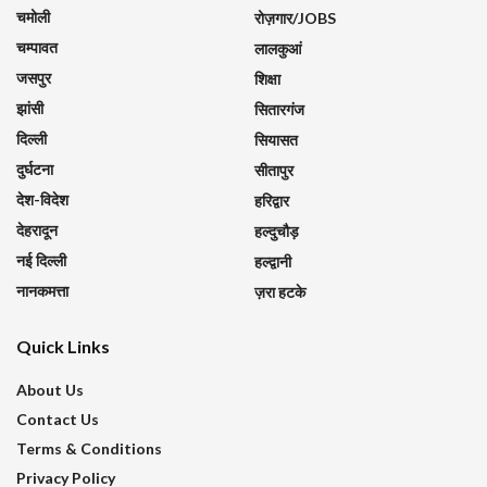
चमोली
रोज़गार/JOBS
चम्पावत
लालकुआं
जसपुर
शिक्षा
झांसी
सितारगंज
दिल्ली
सियासत
दुर्घटना
सीतापुर
देश-विदेश
हरिद्वार
देहरादून
हल्दुचौड़
नई दिल्ली
हल्द्वानी
नानकमत्ता
ज़रा हटके
Quick Links
About Us
Contact Us
Terms & Conditions
Privacy Policy