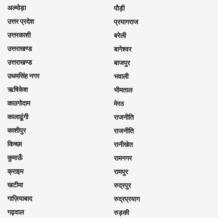
अल्मोड़ा
पौड़ी
उत्तर प्रदेश
प्रयागराज
उत्तरकाशी
बरेली
उत्तराखण्ड
बागेश्वर
उत्तराखण्ड
बाजपुर
उधमसिंह नगर
भवाली
ऋषिकेश
भीमताल
काठगोदाम
मेरठ
कालाढूंगी
राजनीति
काशीपुर
राजनीति
किच्छा
रानीखेत
कुमाऊँ
रामनगर
क्राइम
रामपुर
खटीमा
रुद्रपुर
गाज़ियाबाद
रुद्रप्रयाग
गढ़वाल
रुड़की