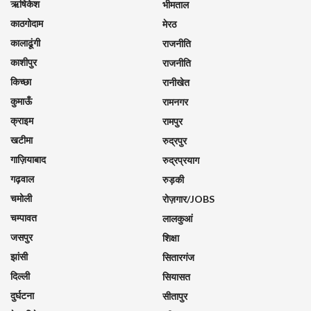
ऋषिकेश
भीमताल
काठगोदाम
मेरठ
कालाढूंगी
राजनीति
काशीपुर
राजनीति
किच्छा
रानीखेत
कुमाऊँ
रामनगर
क्राइम
रामपुर
खटीमा
रुद्रपुर
गाज़ियाबाद
रुद्रप्रयाग
गढ़वाल
रुड़की
चमोली
रोज़गार/JOBS
चम्पावत
लालकुआं
जसपुर
शिक्षा
झांसी
सितारगंज
दिल्ली
सियासत
दुर्घटना
सीतापुर