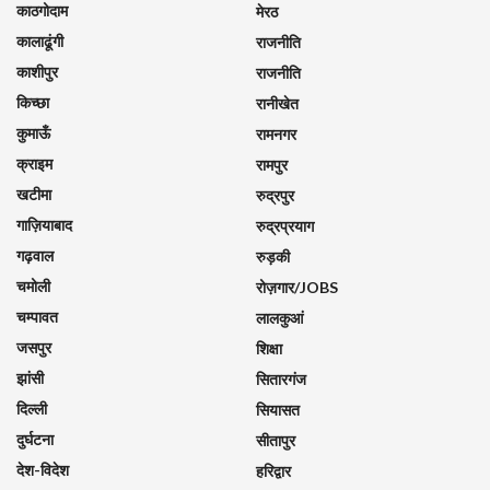
काठगोदाम
मेरठ
कालाढूंगी
राजनीति
काशीपुर
राजनीति
किच्छा
रानीखेत
कुमाऊँ
रामनगर
क्राइम
रामपुर
खटीमा
रुद्रपुर
गाज़ियाबाद
रुद्रप्रयाग
गढ़वाल
रुड़की
चमोली
रोज़गार/JOBS
चम्पावत
लालकुआं
जसपुर
शिक्षा
झांसी
सितारगंज
दिल्ली
सियासत
दुर्घटना
सीतापुर
देश-विदेश
हरिद्वार