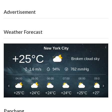
Advertisement
Weather Forecast
New York City
+25°C
Broken cloud sky
1.6 m/s
94%
762
mmHg
04:00
05:00
06:00
07:00
08:00
09:00
1
‹
›
+25°C
+24°C
+24°C
+24°C
+25°C
+27°C
+
Panchang