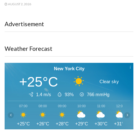
AUGUST 2, 2026
Advertisement
Weather Forecast
New York City
+25°C
Clear sky
1.4 m/s
93%
766
mmHg
07:00
08:00
09:00
10:00
11:00
12:00
1
‹
›
+25°C
+26°C
+28°C
+29°C
+30°C
+31°C
+