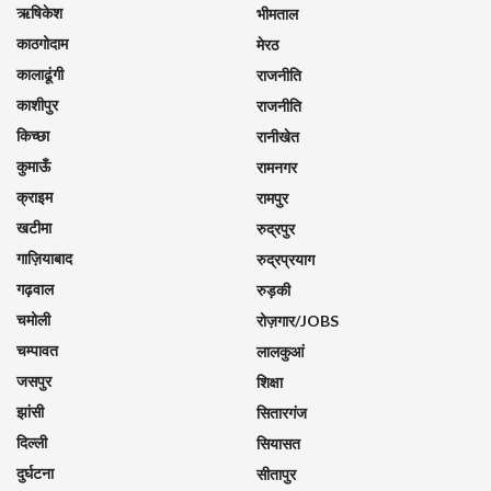
ऋषिकेश
भीमताल
काठगोदाम
मेरठ
कालाढूंगी
राजनीति
काशीपुर
राजनीति
किच्छा
रानीखेत
कुमाऊँ
रामनगर
क्राइम
रामपुर
खटीमा
रुद्रपुर
गाज़ियाबाद
रुद्रप्रयाग
गढ़वाल
रुड़की
चमोली
रोज़गार/JOBS
चम्पावत
लालकुआं
जसपुर
शिक्षा
झांसी
सितारगंज
दिल्ली
सियासत
दुर्घटना
सीतापुर