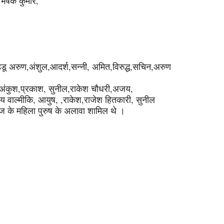
भिषेक कुमार,
्डू अरुण,अंशुल,आदर्श,सन्नी, अमित,विरुद्ध,सचिन,अरुण
द्र,अंकुश,प्रकाश, सुनील,राकेश चौधरी,अजय,
जय वाल्मीकि, आयुष, ,राकेश,राजेश हितकारी, सुनील
माज के महिला पुरुष के अलावा शामिल थे ।