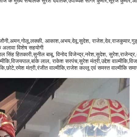
ज के मुख्य संचालक सुरेश देवांतक,उपाध्यक्ष सागर कुमार,सूरज कुमार,अ
जौनी,अमन,गोलू,लक्की, आकाश,अभय,देवू,सुदेश, राजेश,देव,राजकुमार,गुड
के अलावा विशेष सहयोगी
 सिंह हितकारी,सुनील बाबू, विनोद विजेन्द्र,नरेश,सुदेश, सुरेश,राजेन्
कि,विजयपाल,बांके लाल, राकेश सरपंच,सुरेश मंत्री,उद्देश वाल्मीकि,वि
कि,छोटे,रमेश मंत्री,रंजीत वाल्मीकि,राजेश कल्लू एवं समस्त वाल्मीकि स