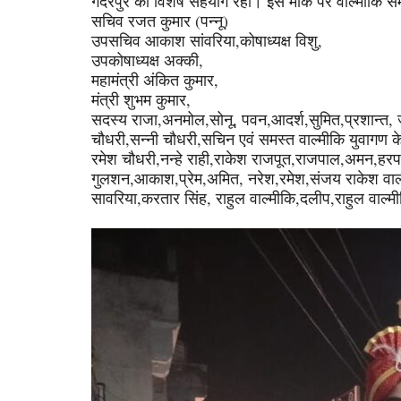
गदरपुर का विशेष सहयोग रहा। इस मौके पर वाल्मीकि समा
सचिव रजत कुमार (पन्नू)
उपसचिव आकाश सांवरिया,कोषाध्यक्ष विशु,
उपकोषाध्यक्ष अक्की,
महामंत्री अंकित कुमार,
मंत्री शुभम कुमार,
सदस्य राजा,अनमोल,सोनू, पवन,आदर्श,सुमित,प्रशान्त, 
चौधरी,सन्नी चौधरी,सचिन एवं समस्त वाल्मीकि युवागण 
रमेश चौधरी,नन्हे राही,राकेश राजपूत,राजपाल,अमन,हरपाल
गुलशन,आकाश,प्रेम,अमित, नरेश,रमेश,संजय राकेश वाल्मी
सावरिया,करतार सिंह, राहुल वाल्मीकि,दलीप,राहुल वाल्मी