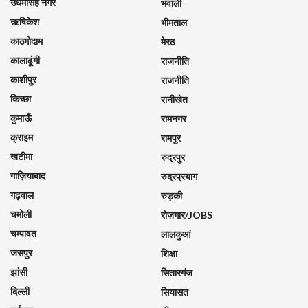
उधमसिंह नगर
भवाली
ऋषिकेश
भीमताल
काठगोदाम
मेरठ
कालाढूंगी
राजनीति
काशीपुर
राजनीति
किच्छा
रानीखेत
कुमाऊँ
रामनगर
क्राइम
रामपुर
खटीमा
रुद्रपुर
गाज़ियाबाद
रुद्रप्रयाग
गढ़वाल
रुड़की
चमोली
रोज़गार/JOBS
चम्पावत
लालकुआं
जसपुर
शिक्षा
झांसी
सितारगंज
दिल्ली
सियासत