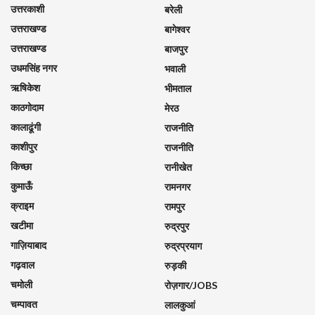
उत्तरकाशी
बरेली
उत्तराखण्ड
बागेश्वर
उत्तराखण्ड
बाजपुर
उधमसिंह नगर
भवाली
ऋषिकेश
भीमताल
काठगोदाम
मेरठ
कालाढूंगी
राजनीति
काशीपुर
राजनीति
किच्छा
रानीखेत
कुमाऊँ
रामनगर
क्राइम
रामपुर
खटीमा
रुद्रपुर
गाज़ियाबाद
रुद्रप्रयाग
गढ़वाल
रुड़की
चमोली
रोज़गार/JOBS
चम्पावत
लालकुआं