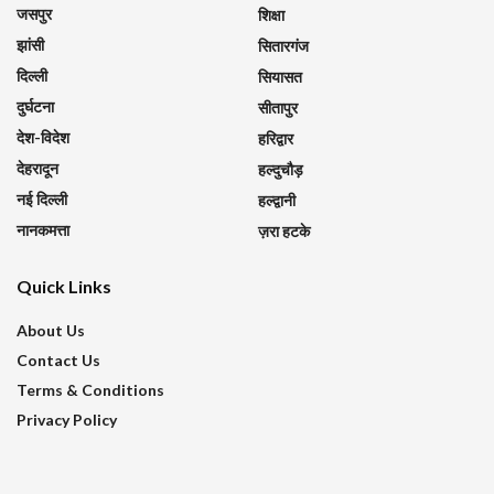
जसपुर
शिक्षा
झांसी
सितारगंज
दिल्ली
सियासत
दुर्घटना
सीतापुर
देश-विदेश
हरिद्वार
देहरादून
हल्दुचौड़
नई दिल्ली
हल्द्वानी
नानकमत्ता
ज़रा हटके
Quick Links
About Us
Contact Us
Terms & Conditions
Privacy Policy