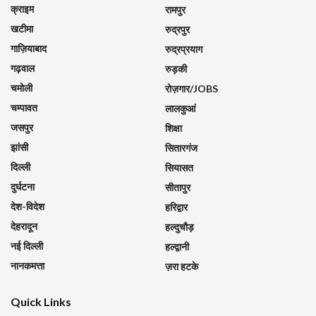
क्राइम
रामपुर
खटीमा
रुद्रपुर
गाज़ियाबाद
रुद्रप्रयाग
गढ़वाल
रुड़की
चमोली
रोज़गार/JOBS
चम्पावत
लालकुआं
जसपुर
शिक्षा
झांसी
सितारगंज
दिल्ली
सियासत
दुर्घटना
सीतापुर
देश-विदेश
हरिद्वार
देहरादून
हल्दुचौड़
नई दिल्ली
हल्द्वानी
नानकमत्ता
ज़रा हटके
Quick Links