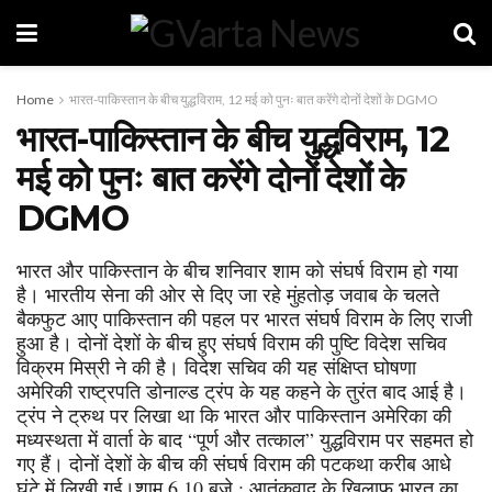
Home
भारत-पाकिस्तान के बीच युद्धविराम, 12 मई को पुनः बात करेंगे दोनों देशों के DGMO
भारत-पाकिस्तान के बीच युद्धविराम, 12
मई को पुनः बात करेंगे दोनों देशों के
DGMO
भारत और पाकिस्तान के बीच शनिवार शाम को संघर्ष विराम हो गया
है। भारतीय सेना की ओर से दिए जा रहे मुंहतोड़ जवाब के चलते
बैकफुट आए पाकिस्तान की पहल पर भारत संघर्ष विराम के लिए राजी
हुआ है। दोनों देशों के बीच हुए संघर्ष विराम की पुष्टि विदेश सचिव
विक्रम मिस्री ने की है। विदेश सचिव की यह संक्षिप्त घोषणा
अमेरिकी राष्ट्रपति डोनाल्ड ट्रंप के यह कहने के तुरंत बाद आई है।
ट्रंप ने ट्रुथ पर लिखा था कि भारत और पाकिस्तान अमेरिका की
मध्यस्थता में वार्ता के बाद “पूर्ण और तत्काल” युद्धविराम पर सहमत हो
गए हैं। दोनों देशों के बीच की संघर्ष विराम की पटकथा करीब आधे
घंटे में लिखी गई।शाम 6.10 बजे : आतंकवाद के खिलाफ भारत का