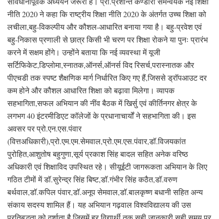
सावधानीपूर्वक अध्ययन जरूरी है। प्रो.प्रशान्त कण्डारी समन्वयक नई शिक्षा
नीति 2020 ने कहा कि राष्ट्रीय शिक्षा नीति 2020 के अंतर्गत उच्च शिक्षा को
लचीला,बहु-विकल्पीय और कौशल-आधारित बनाया गया है। बहु-प्रवेश एवं
बहु-निकास प्रणाली से छात्र किसी भी चरण पर शिक्षा रोकने या पुनः प्रारंभ
करने में सक्षम होंगे। उन्होंने बताया कि नई व्यवस्था में यूजी
सर्टिफिकेट,डिप्लोमा,स्नातक,ऑनर्स,ऑनर्स विद रिसर्च,परास्नातक और
पीएचडी तक स्पष्ट शैक्षणिक मार्ग निर्धारित किए गए हैं,जिससे ड्रॉपआउट दर
कम होने और कौशल आधारित शिक्षा को बढ़ावा मिलेगा। व्यापक
सहभागिता,सफल अभियान की नींव बैठक में खिर्सु एवं कीर्तिनगर क्षेत्र के
लगभग 40 इंटरमीडिएट कॉलेजों के प्रधानाचार्यों ने सहभागिता की। इस
अवसर पर प्रो.एन.एस.पंवार
(वित्तअधिकारी),प्रो.एम.एम.सेमवाल,प्रो.एम.एस.पंवार,डॉ.विजयकांत
पुरोहित,आशुतोष बहुगुणा,सूर्य प्रकाश सिंह बादल सहित अनेक वरिष्ठ
अधिकारी एवं शिक्षाविद उपस्थित रहे। सीयूईटी जागरूकता अभियान के लिए
गठित टीमों में डॉ.सुरेन्द्र सिंह बिष्ट,डॉ.गंभीर सिंह कठैत,डॉ.वरुण
बर्थवाल,डॉ.कपिल पंवार,डॉ.अनूप सेमवाल,डॉ.बालकृष्ण बधानी सहित अन्य
संकाय सदस्य शामिल हैं। यह अभियान गढ़वाल विश्वविद्यालय की उस
प्रतिबद्धता को दर्शाता है,जिसमें हर विद्यार्थी तक सही जानकारी,सही समय पर