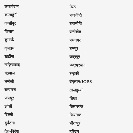
काठगोदाम
मेरठ
कालाढूंगी
राजनीति
काशीपुर
राजनीति
किच्छा
रानीखेत
कुमाऊँ
रामनगर
क्राइम
रामपुर
खटीमा
रुद्रपुर
गाज़ियाबाद
रुद्रप्रयाग
गढ़वाल
रुड़की
चमोली
रोज़गार/JOBS
चम्पावत
लालकुआं
जसपुर
शिक्षा
झांसी
सितारगंज
दिल्ली
सियासत
दुर्घटना
सीतापुर
देश-विदेश
हरिद्वार