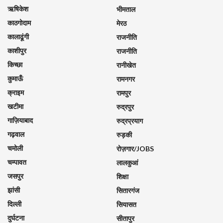
ऋषिकेश
भीमताल
काठगोदाम
मेरठ
कालाढूंगी
राजनीति
काशीपुर
राजनीति
किच्छा
रानीखेत
कुमाऊँ
रामनगर
क्राइम
रामपुर
खटीमा
रुद्रपुर
गाज़ियाबाद
रुद्रप्रयाग
गढ़वाल
रुड़की
चमोली
रोज़गार/JOBS
चम्पावत
लालकुआं
जसपुर
शिक्षा
झांसी
सितारगंज
दिल्ली
सियासत
दुर्घटना
सीतापुर