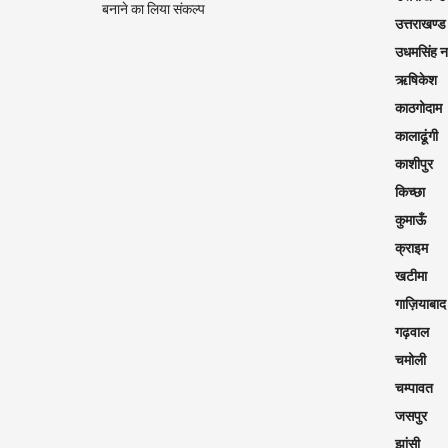
बनाने का लिया संकल्प
उत्तराखण्ड
उधमसिंह 
ऋषिकेश
काठगोदाम
कालाढूंगी
काशीपुर
किच्छा
कुमाऊँ
क्राइम
खटीमा
गाज़ियाबाद
गढ़वाल
चमोली
चम्पावत
जसपुर
झांसी