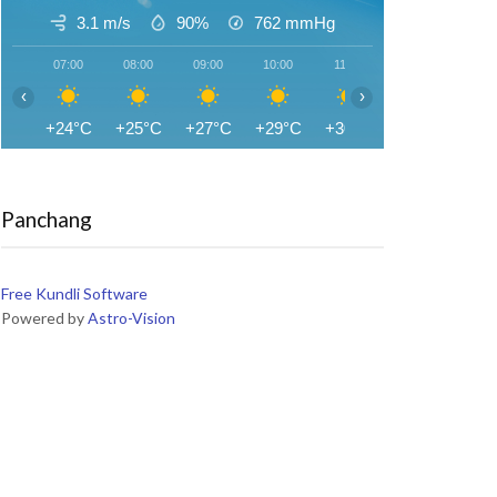
3.1 m/s
90%
762
mmHg
07:00
08:00
09:00
10:00
11:00
12:00
13:0
‹
›
+24°C
+25°C
+27°C
+29°C
+30°C
+32°C
+32
Panchang
Free Kundli Software
Powered by
Astro-Vision