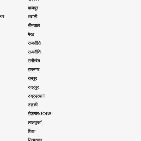
बाजपुर
नगर
भवाली
भीमताल
मेरठ
राजनीति
राजनीति
रानीखेत
रामनगर
रामपुर
रुद्रपुर
रुद्रप्रयाग
रुड़की
रोज़गार/JOBS
लालकुआं
शिक्षा
सितारगंज