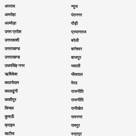
अपराध
न्यूज
अमरोहा
पंतनगर
अल्मोड़ा
पौड़ी
उत्तर प्रदेश
प्रयागराज
उत्तरकाशी
बरेली
उत्तराखण्ड
बागेश्वर
उत्तराखण्ड
बाजपुर
उधमसिंह नगर
भवाली
ऋषिकेश
भीमताल
काठगोदाम
मेरठ
कालाढूंगी
राजनीति
काशीपुर
राजनीति
किच्छा
रानीखेत
कुमाऊँ
रामनगर
क्राइम
रामपुर
खटीमा
रुद्रपुर