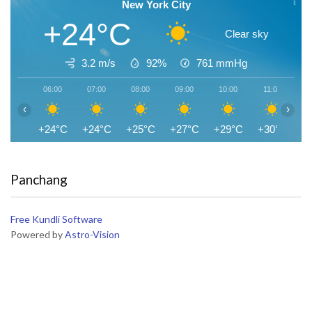
New York City
+24°C
Clear sky
3.2 m/s
92%
761
mmHg
06:00
07:00
08:00
09:00
10:00
11:00
1
‹
›
+24°C
+24°C
+25°C
+27°C
+29°C
+30°C
+
Panchang
Free Kundli Software
Powered by
Astro-Vision