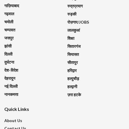
गाज़ियाबाद
रुद्रप्रयाग
गढ़वाल
रुड़की
चमोली
रोज़गार/JOBS
चम्पावत
लालकुआं
जसपुर
शिक्षा
झांसी
सितारगंज
दिल्ली
सियासत
दुर्घटना
सीतापुर
देश-विदेश
हरिद्वार
देहरादून
हल्दुचौड़
नई दिल्ली
हल्द्वानी
नानकमत्ता
ज़रा हटके
Quick Links
About Us
Contact Us