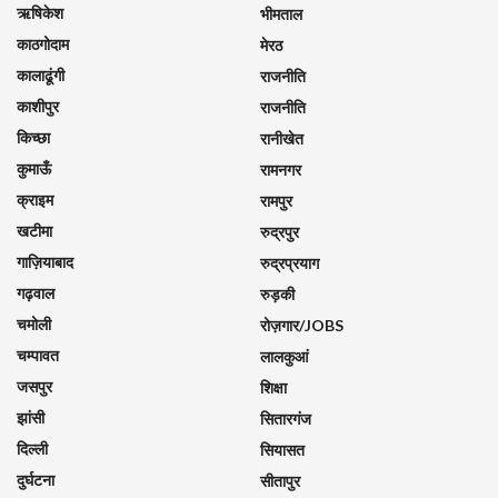
ऋषिकेश
भीमताल
काठगोदाम
मेरठ
कालाढूंगी
राजनीति
काशीपुर
राजनीति
किच्छा
रानीखेत
कुमाऊँ
रामनगर
क्राइम
रामपुर
खटीमा
रुद्रपुर
गाज़ियाबाद
रुद्रप्रयाग
गढ़वाल
रुड़की
चमोली
रोज़गार/JOBS
चम्पावत
लालकुआं
जसपुर
शिक्षा
झांसी
सितारगंज
दिल्ली
सियासत
दुर्घटना
सीतापुर