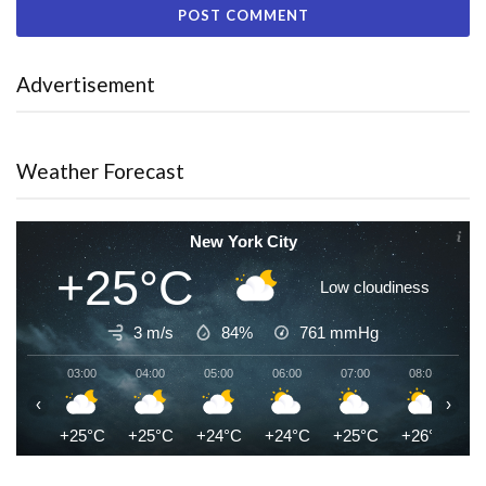
Advertisement
Weather Forecast
New York City
+25°C
Low cloudiness
3 m/s
84%
761
mmHg
03:00
04:00
05:00
06:00
07:00
08:00
0
‹
›
+25°C
+25°C
+24°C
+24°C
+25°C
+26°C
+