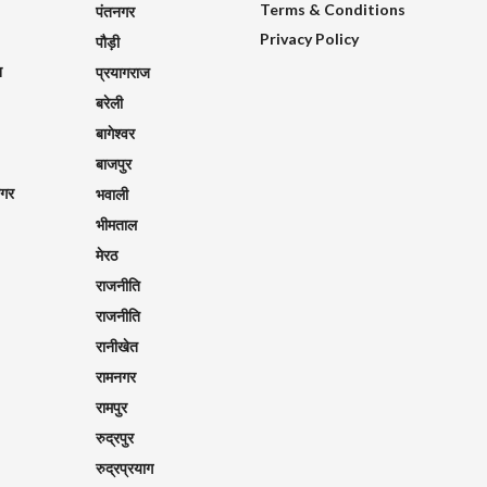
Terms & Conditions
पंतनगर
Privacy Policy
पौड़ी
श
प्रयागराज
बरेली
बागेश्वर
बाजपुर
नगर
भवाली
भीमताल
मेरठ
राजनीति
राजनीति
रानीखेत
रामनगर
रामपुर
रुद्रपुर
रुद्रप्रयाग