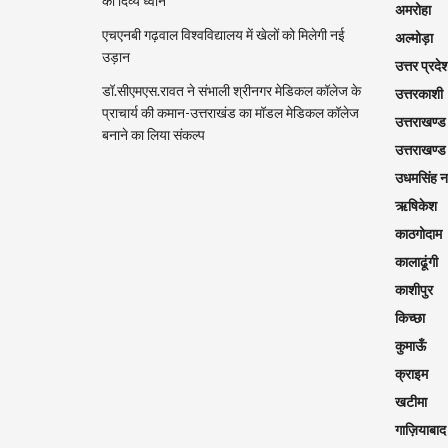
की दिव्य ध्वनि
अमरोहा
एचएनबी गढ़वाल विश्वविद्यालय में खेलों को मिलेगी नई
अल्मोड़ा
उड़ान
उत्तर प्रदे
डॉ.सीएमएस.रावत ने संभाली श्रीनगर मेडिकल कॉलेज के
उत्तरकाशी
प्राचार्य की कमान-उत्तराखंड का मॉडल मेडिकल कॉलेज
उत्तराखण्ड
बनाने का लिया संकल्प
उत्तराखण्ड
उधमसिंह 
ऋषिकेश
काठगोदाम
कालाढूंगी
काशीपुर
किच्छा
कुमाऊँ
क्राइम
खटीमा
गाज़ियाबाद