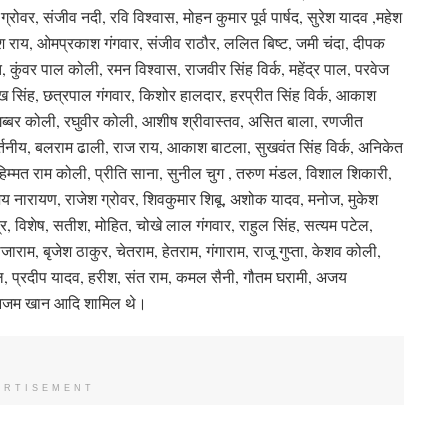
ोवर, संजीव नदी, रवि विश्वास, मोहन कुमार पूर्व पार्षद, सुरेश यादव ,महेश
रेश राय, ओमप्रकाश गंगवार, संजीव राठौर, ललित बिष्ट, जमी चंदा, दीपक
ि, कुंवर पाल कोली, रमन विश्वास, राजवीर सिंह विर्क, महेंद्र पाल, परवेज
सुख सिंह, छत्रपाल गंगवार, किशोर हालदार, हरप्रीत सिंह विर्क, आकाश
गब्बर कोली, रघुवीर कोली, आशीष श्रीवास्तव, असित बाला, रणजीत
ीर्तनीय, बलराम ढाली, राज राय, आकाश बाटला, सुखवंत सिंह विर्क, अनिकेत
्मत राम कोली, प्रीति साना, सुनील चुग , तरुण मंडल, विशाल शिकारी,
अजय नारायण, राजेश ग्रोवर, शिवकुमार शिबू, अशोक यादव, मनोज, मुकेश
द्र, विशेष, सतीश, मोहित, चोखे लाल गंगवार, राहुल सिंह, सत्यम पटेल,
ाजाराम, बृजेश ठाकुर, चेतराम, हेतराम, गंगाराम, राजू गुप्ता, केशव कोली,
, सुनील, प्रदीप यादव, हरीश, संत राम, कमल सैनी, गौतम घरामी, अजय
, आजम खान आदि शामिल थे।
ERTISEMENT