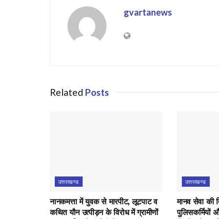
gvartanews
Related
Posts
उत्तराखण्ड
उत्तराखण्ड
नानकमत्ता में युवक से मारपीट, लूटपाट व
मानव सेवा की 
कथित यौन उत्पीड़न के विरोध में ग्रामीणों
पुलिसकर्मियों औ