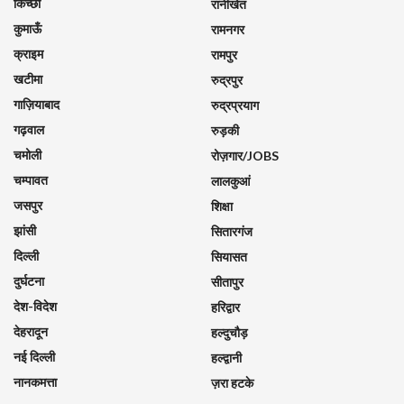
किच्छा
रानीखेत
कुमाऊँ
रामनगर
क्राइम
रामपुर
खटीमा
रुद्रपुर
गाज़ियाबाद
रुद्रप्रयाग
गढ़वाल
रुड़की
चमोली
रोज़गार/JOBS
चम्पावत
लालकुआं
जसपुर
शिक्षा
झांसी
सितारगंज
दिल्ली
सियासत
दुर्घटना
सीतापुर
देश-विदेश
हरिद्वार
देहरादून
हल्दुचौड़
नई दिल्ली
हल्द्वानी
नानकमत्ता
ज़रा हटके