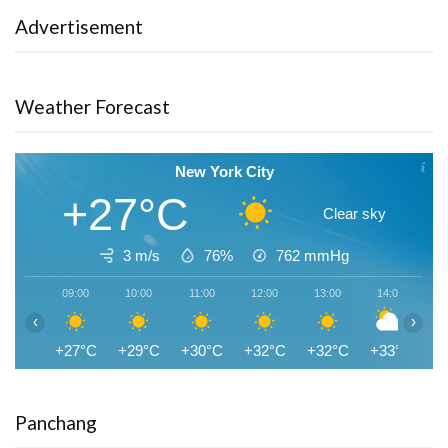
Advertisement
Weather Forecast
New York City
+27°C
Clear sky
3 m/s
76%
762
mmHg
09:00
10:00
11:00
12:00
13:00
14:00
1
‹
›
+27°C
+29°C
+30°C
+32°C
+32°C
+33°C
+
Panchang