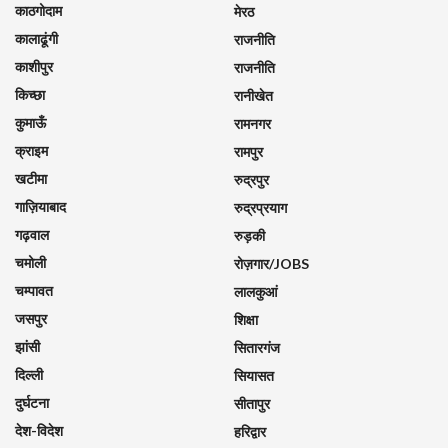
काठगोदाम
मेरठ
कालाढूंगी
राजनीति
काशीपुर
राजनीति
किच्छा
रानीखेत
कुमाऊँ
रामनगर
क्राइम
रामपुर
खटीमा
रुद्रपुर
गाज़ियाबाद
रुद्रप्रयाग
गढ़वाल
रुड़की
चमोली
रोज़गार/JOBS
चम्पावत
लालकुआं
जसपुर
शिक्षा
झांसी
सितारगंज
दिल्ली
सियासत
दुर्घटना
सीतापुर
देश-विदेश
हरिद्वार